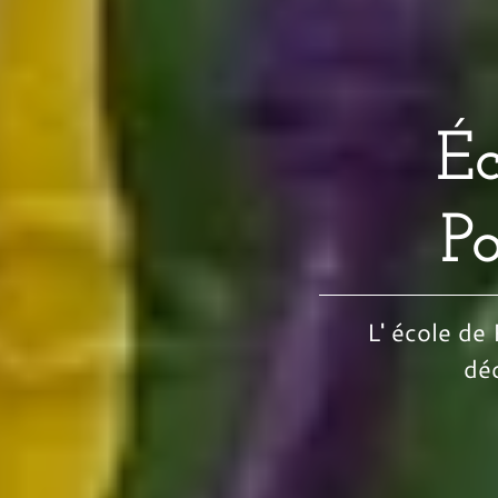
Éc
P
L' école de 
déc