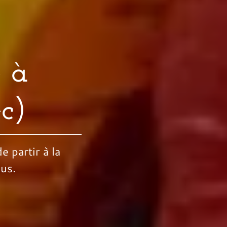
e à
c)
e partir à la
ous.